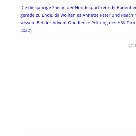
Die diesjährige Saison der Hundesportfreunde Bodenhe
gerade zu Ende, da wollten es Annette Peter und Peach
wissen. Bei der Advent Obedience Prüfung des HSV Dirm
2022)…
FÜR
KOMMENTARE DEAKTIVIERT
27.
ADVENT
OBEDIENCE
PRÜFUNG
BEIM
HSV
DIRMSTEIN,
26.11.2022