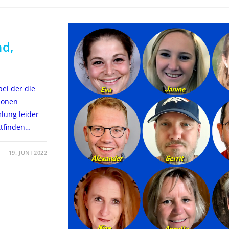
nd,
ei der die
ionen
lung leider
ttfinden…
19. JUNI 2022