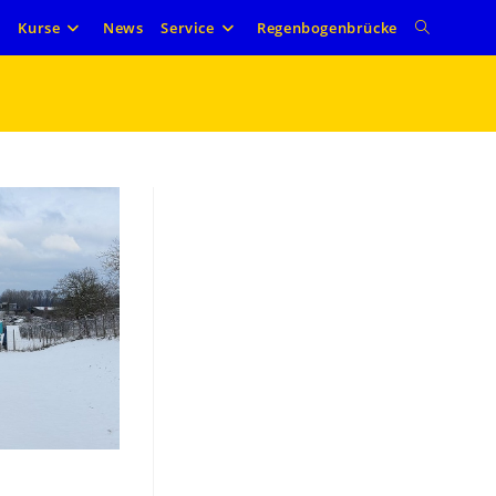
Website-
e
Kurse
News
Service
Regenbogenbrücke
Suche
umschalte