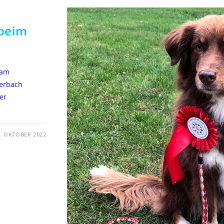
 beim
 am
terbach
er
. OKTOBER 2022