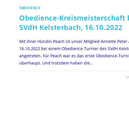
OBEDIENCE
Obedience-Kreismeisterschaft
SVdH Kelsterbach, 16.10.2022
Mit ihrer Hündin Peach ist unser Mitglied Annette Peter
16.10.2022 bei einem Obedience-Turnier des SVdH Kels
angetreten. Für Peach war es das erste Obedience-Turni
überhaupt. Und trotzdem haben die…
FÜR
KOMMENTARE DEAKTIVIERT
17
OBEDIENCE-
KREISMEISTERSCHAFT
BEIM
SVDH
KELSTERBACH,
16.10.2022