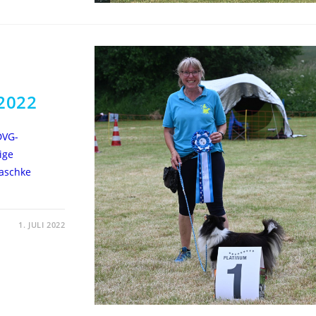
.2022
DVG-
ige
laschke
1. JULI 2022