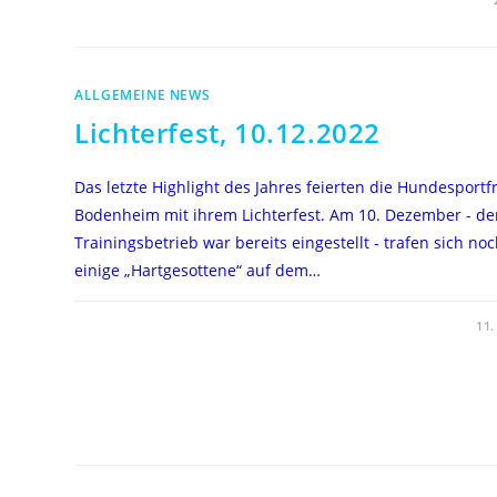
RETTUNGSHUNDESTAFFEL
ZU
GAST
BEI
DEN
HUNDESPORTFREUNDEN,
ALLGEMEINE NEWS
21.01.2023
Lichterfest, 10.12.2022
Das letzte Highlight des Jahres feierten die Hundesport
Bodenheim mit ihrem Lichterfest. Am 10. Dezember - de
Trainingsbetrieb war bereits eingestellt - trafen sich no
einige „Hartgesottene“ auf dem…
FÜR
KOMMENTARE DEAKTIVIERT
11
LICHTERFEST,
10.12.2022