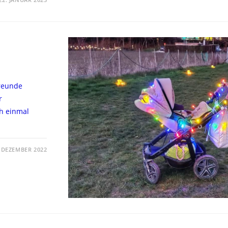
freunde
r
ch einmal
. DEZEMBER 2022