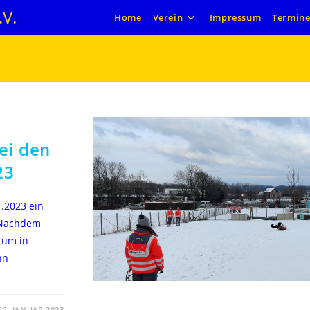
V.
Home
Verein
Impressum
Termin
ei den
23
1.2023 ein
. Nachdem
rum in
nn
22. JANUAR 2023