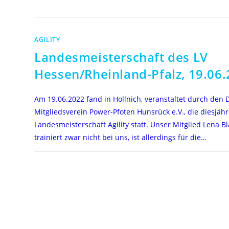
AGILITY
Landesmeisterschaft des LV
Hessen/Rheinland-Pfalz, 19.06
Am 19.06.2022 fand in Hollnich, veranstaltet durch den 
Mitgliedsverein Power-Pfoten Hunsrück e.V., die diesjähr
Landesmeisterschaft Agility statt. Unser Mitglied Lena B
trainiert zwar nicht bei uns, ist allerdings für die…
FÜR
KOMMENTARE DEAKTIVIERT
LANDESMEISTERSCHAFT
DES
LV
HESSEN/RHEINLAND-
PFALZ,
19.06.2022