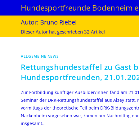
Zum
Hundesportfreunde Bodenheim e.
Inhalt
springen
Autor:
Bruno Riebel
Dieser Autor hat geschrieben 32 Artikel
ALLGEMEINE NEWS
Rettungshundestaffel zu Gast b
Hundesportfreunden, 21.01.20
Zur Fortbildung künftiger Ausbilder/innen fand am 21.0
Seminar der DRK-Rettungshundestaffel aus Alzey statt
vormittags der theoretische Teil beim DRK-Bildungszent
Nackenheim vorgesehen war, kamen am Nachmittag da
insgesamt…
FÜR
KOMMENTARE DEAKTIVIERT