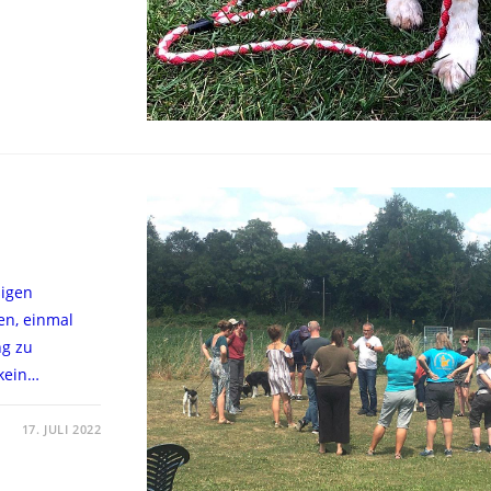
ßigen
en, einmal
ng zu
kein…
17. JULI 2022