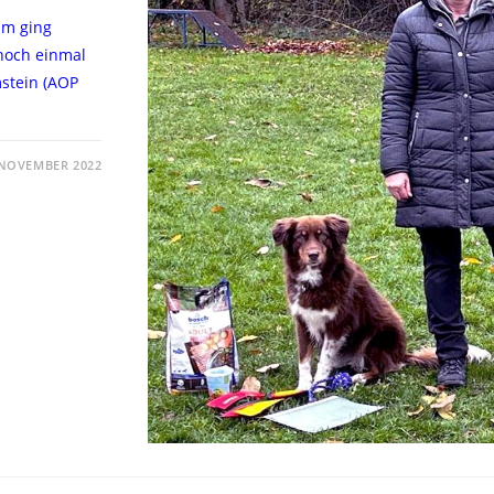
im ging
 noch einmal
stein (AOP
 NOVEMBER 2022