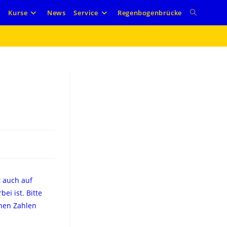
e
Kurse
News
Service
Regenbogenbrücke
 auch auf
i ist. Bitte
ohen Zahlen