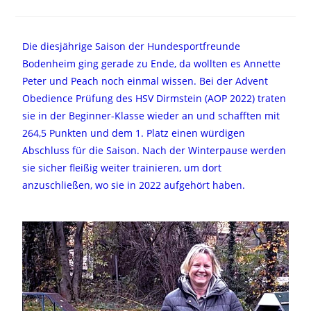
Die diesjährige Saison der Hundesportfreunde
Bodenheim ging gerade zu Ende, da wollten es Annette
Peter und Peach noch einmal wissen. Bei der Advent
Obedience Prüfung des HSV Dirmstein (AOP 2022) traten
sie in der Beginner-Klasse wieder an und schafften mit
264,5 Punkten und dem 1. Platz einen würdigen
Abschluss für die Saison. Nach der Winterpause werden
sie sicher fleißig weiter trainieren, um dort
anzuschließen, wo sie in 2022 aufgehört haben.