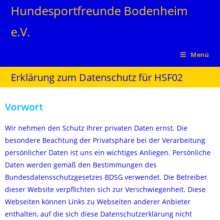
Hundesportfreunde Bodenheim
e.V.
Menü
Erklärung zum Datenschutz für HSF02
Vorwort
Wir nehmen den Schutz Ihrer privaten Daten ernst. Die
besondere Beachtung der Privatsphäre bei der Verarbeitung
persönlicher Daten ist uns ein wichtiges Anliegen. Persönliche
Daten werden gemäß den Bestimmungen des
Bundesdatensschutzgesetzes BDSG verwendet. Die Betreiber
dieser Website verpflichten sich zur Verschwiegenheit. Diese
Webseiten können Links zu Webseiten anderer Anbieter
enthalten, auf die sich diese Datenschutzerklärung nicht