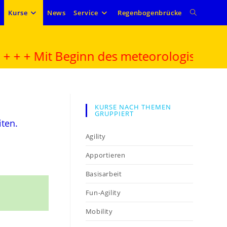
e
Kurse
News
Service
Regenbogenbrücke
+ Mit Beginn des meteorologischen Frühl
KURSE NACH THEMEN
GRUPPIERT
iten.
Agility
Apportieren
Basisarbeit
Fun-Agility
Mobility