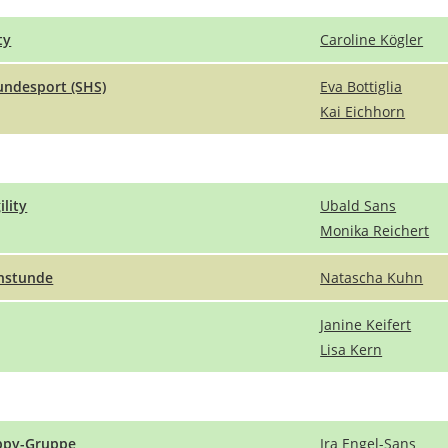
ty
Caroline Kögler
ndesport (SHS)
Eva Bottiglia
Kai Eichhorn
ility
Ubald Sans
Monika Reichert
nstunde
Natascha Kuhn
Janine Keifert
Lisa Kern
ppy-Gruppe
Ira Engel-Sans