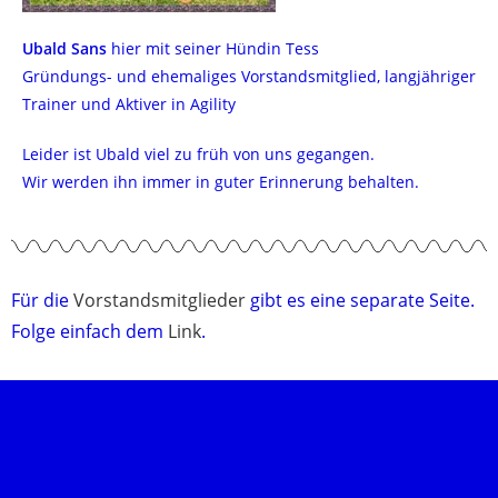
Ubald Sans
hier mit seiner Hündin Tess
Gründungs- und ehemaliges Vorstandsmitglied, langjähriger
Trainer und Aktiver in Agility
Leider ist Ubald viel zu früh von uns gegangen.
Wir werden ihn immer in guter Erinnerung behalten.
Für die
Vorstandsmitglieder
gibt es eine separate Seite.
Folge einfach dem
Link
.