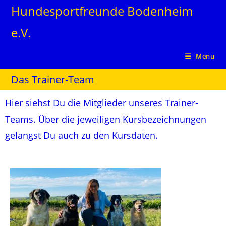
Hundesportfreunde Bodenheim
e.V.
Menü
Das Trainer-Team
Hier siehst Du die Mitglieder unseres Trainer-
Teams. Über die jeweiligen Kursbezeichnungen
gelangst Du auch zu den Kursdaten.