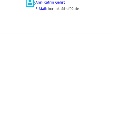
Ann-Katrin Gehrt
E-Mail:
kontakt@hsf02.de