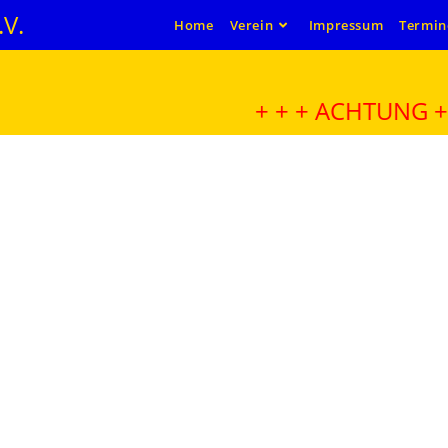
V.
Home
Verein
Impressum
Termin
+ + + ACHTUNG + + + 