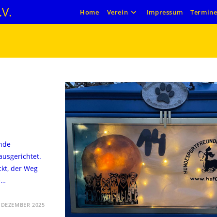
V.
Home
Verein
Impressum
Termin
unde
usgerichtet.
kt, der Weg
e…
. DEZEMBER 2025