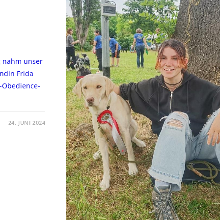
g nahm unser
ndin Frida
y-Obedience-
24. JUNI 2024