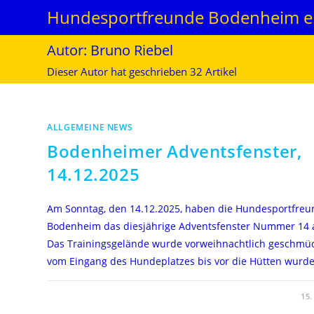
Zum
Hundesportfreunde Bodenheim e.
Inhalt
springen
Autor:
Bruno Riebel
Dieser Autor hat geschrieben 32 Artikel
ALLGEMEINE NEWS
Bodenheimer Adventsfenster,
14.12.2025
Am Sonntag, den 14.12.2025, haben die Hundesportfre
Bodenheim das diesjährige Adventsfenster Nummer 14 a
Das Trainingsgelände wurde vorweihnachtlich geschmüc
vom Eingang des Hundeplatzes bis vor die Hütten wurd
FÜR
KOMMENTARE DEAKTIVIERT
15
BODENHEIMER
ADVENTSFENSTER,