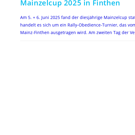
Mainzelcup 2025 in Finthen
Am 5. + 6. Juni 2025 fand der diesjährige Mainzelcup sta
handelt es sich um ein Rally-Obedience-Turnier, das vo
Mainz-Finthen ausgetragen wird. Am zweiten Tag der V
FÜR
KOMMENTARE DEAKTIVIERT
MAINZELCUP
2025
IN
FINTHEN