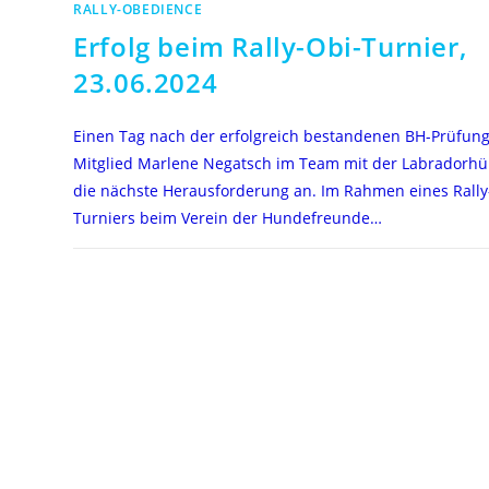
RALLY-OBEDIENCE
Erfolg beim Rally-Obi-Turnier,
23.06.2024
Einen Tag nach der erfolgreich bestandenen BH-Prüfun
Mitglied Marlene Negatsch im Team mit der Labradorhü
die nächste Herausforderung an. Im Rahmen eines Rall
Turniers beim Verein der Hundefreunde…
FÜR
KOMMENTARE DEAKTIVIERT
ERFOLG
BEIM
RALLY-
OBI-
TURNIER,
23.06.2024