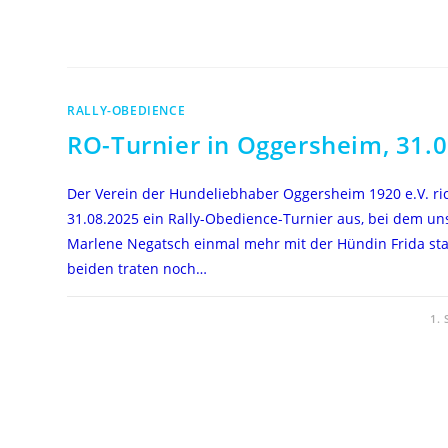
14.12.2025
RALLY-OBEDIENCE
RO-Turnier in Oggersheim, 31.
Der Verein der Hundeliebhaber Oggersheim 1920 e.V. ri
31.08.2025 ein Rally-Obedience-Turnier aus, bei dem un
Marlene Negatsch einmal mehr mit der Hündin Frida star
beiden traten noch…
FÜR
KOMMENTARE DEAKTIVIERT
1.
RO-
TURNIER
IN
OGGERSHEIM,
31.08.2025