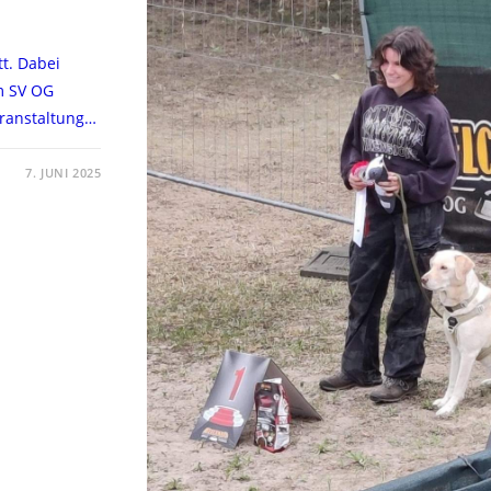
tt. Dabei
m SV OG
eranstaltung…
7. JUNI 2025