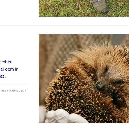
vember
bei dem in
atz…
. DEZEMBER 2023