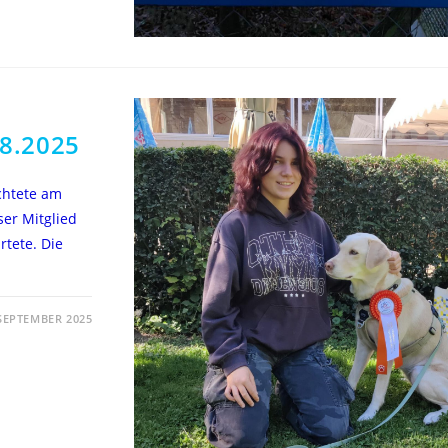
08.2025
chtete am
ser Mitglied
tete. Die
 SEPTEMBER 2025