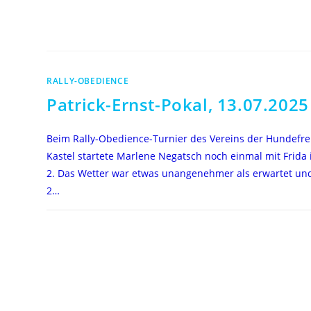
RALLY-OBEDIENCE
Patrick-Ernst-Pokal, 13.07.2025
Beim Rally-Obedience-Turnier des Vereins der Hundefr
Kastel startete Marlene Negatsch noch einmal mit Frida 
2. Das Wetter war etwas unangenehmer als erwartet und
2…
FÜR
KOMMENTARE DEAKTIVIERT
PATRICK-
ERNST-
POKAL,
13.07.2025