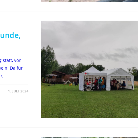
eunde,
statt, von
ein. Da für
ar,…
1. JULI 2024