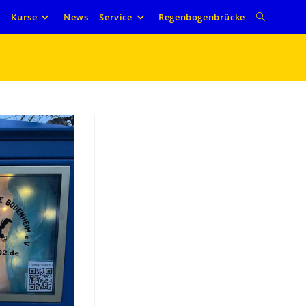
Website-
e
Kurse
News
Service
Regenbogenbrücke
Suche
umschalte