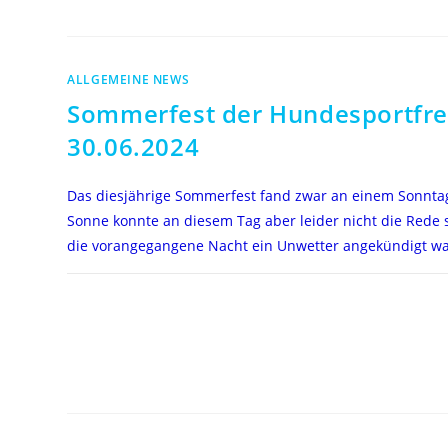
ALLGEMEINE NEWS
Sommerfest der Hundesportfr
30.06.2024
Das diesjährige Sommerfest fand zwar an einem Sonntag 
Sonne konnte an diesem Tag aber leider nicht die Rede s
die vorangegangene Nacht ein Unwetter angekündigt w
FÜR
KOMMENTARE DEAKTIVIERT
SOMMERFEST
DER
HUNDESPORTFREUNDE,
30.06.2024