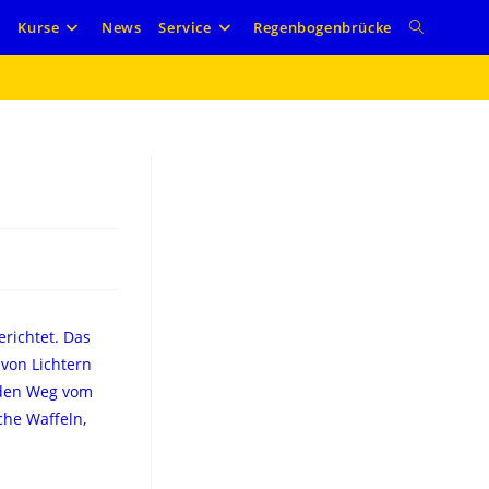
e
Kurse
News
Service
Regenbogenbrücke
richtet. Das
von Lichtern
 den Weg vom
che Waffeln,