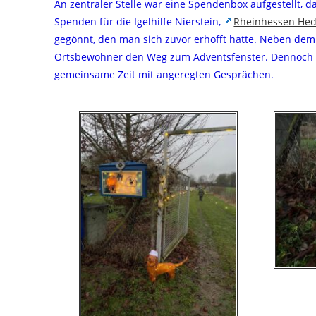
An zentraler Stelle war eine Spendenbox aufgestellt, d
Spenden für die Igelhilfe Nierstein,
Rheinhessen Hed
gegönnt, den man sich zuvor erhofft hatte. Neben dem
Ortsbewohner den Weg zum Adventsfenster. Dennoch l
gemeinsame Zeit mit angeregten Gesprächen.