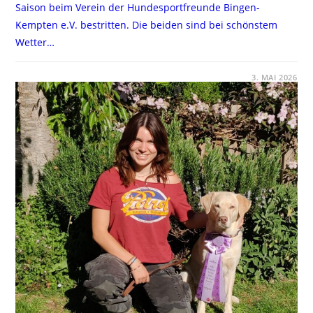
Saison beim Verein der Hundesportfreunde Bingen-
Kempten e.V. bestritten. Die beiden sind bei schönstem
Wetter…
FÜR
KOMMENTARE DEAKTIVIERT
3. MAI 2026
RALLY-
OBEDIENCE-
TURNIER
IN
BINGEN-
KEMPTEN,
01.05.2026