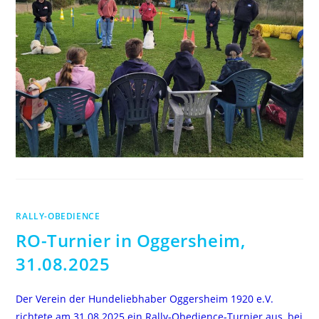
RALLY-OBEDIENCE
RO-Turnier in Oggersheim,
31.08.2025
Der Verein der Hundeliebhaber Oggersheim 1920 e.V.
richtete am 31.08.2025 ein Rally-Obedience-Turnier aus, bei