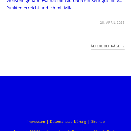
Wöllstein gehabt. Eva hat mit Giordana ein Sehr gut mit 84
Punkten erreicht und ich mit Mila…
FÜR
KOMMENTARE DEAKTIVIERT
28. APRIL 2025
RALLY-
OBEDIENCE-
TURNIER
IN
WÖLLSTEIN,
26.
ÄLTERE BEITRÄGE
→
UND
27.04.2025
Impressum
Datenschutzerklärung
Sitemap