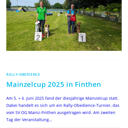
IN
TROISDORF
RALLY-OBEDIENCE
Mainzelcup 2025 in Finthen
Am 5. + 6. Juni 2025 fand der diesjährige Mainzelcup statt.
Dabei handelt es sich um ein Rally-Obedience-Turnier, das
vom SV OG Mainz-Finthen ausgetragen wird. Am zweiten
Tag der Veranstaltung…