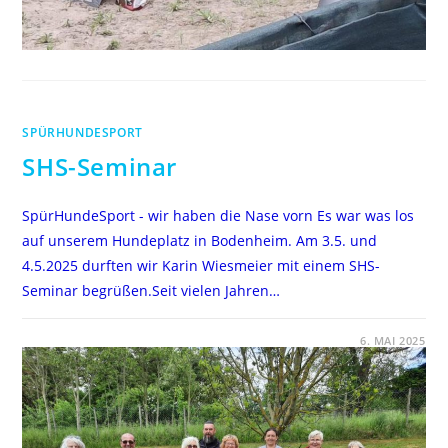
SPÜRHUNDESPORT
SHS-Seminar
SpürHundeSport - wir haben die Nase vorn Es war was los
auf unserem Hundeplatz in Bodenheim. Am 3.5. und
4.5.2025 durften wir Karin Wiesmeier mit einem SHS-
Seminar begrüßen.Seit vielen Jahren…
FÜR
KOMMENTARE DEAKTIVIERT
6. MAI 2025
SHS-
SEMINAR