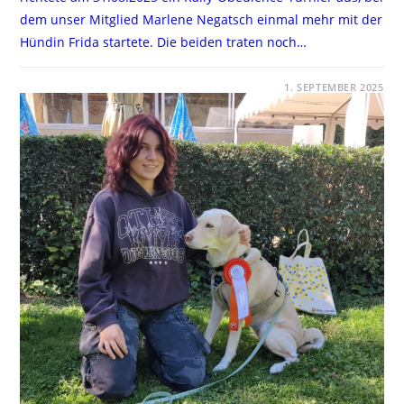
dem unser Mitglied Marlene Negatsch einmal mehr mit der
Hündin Frida startete. Die beiden traten noch…
FÜR
KOMMENTARE DEAKTIVIERT
1. SEPTEMBER 2025
RO-
TURNIER
IN
OGGERSHEIM,
31.08.2025