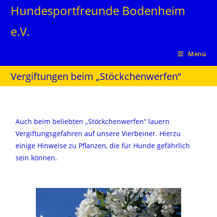
Hundesportfreunde Bodenheim
e.V.
Menü
Vergiftungen beim „Stöckchenwerfen“
Auch beim beliebten „Stöckchenwerfen“ lauern
Vergiftungsgefahren auf unsere Vierbeiner. Hierzu
einige Hinweise zu Pflanzen, die für Hunde gefährlich
sein können.