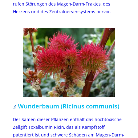
rufen Störungen des Magen-Darm-Traktes, des
Herzens und des Zentralnervensystems hervor.
Wunderbaum (Ricinus communis)
Der Samen dieser Pflanzen enthält das hochtoxische
Zellgift Toxalbumin Ricin, das als Kampfstoff
patentiert ist und schwere Schäden am Magen-Darm-