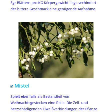
5gr Blättern pro KG Körpergewicht liegt, verhindert
der bittere Geschmack eine genügende Aufnahme.
Mistel
Spielt ebenfalls als Bestandteil von
Weihnachtsgestecken eine Rolle. Die Zell- und
herzschädigenden Eiweißverbindungen der Pflanze