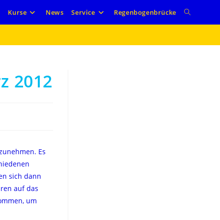
e
Kurse
News
Service
Regenbogenbrücke
z 2012
lzunehmen. Es
schiedenen
fen sich dann
ren auf das
lkommen, um