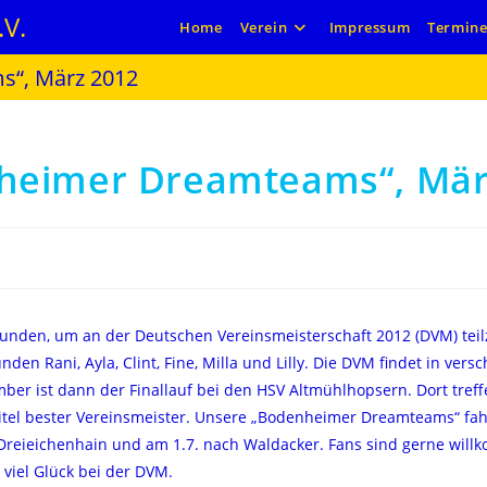
V.
Home
Verein
Impressum
Termin
s“, März 2012
heimer Dreamteams“, Mär
unden, um an der Deutschen Vereinsmeisterschaft 2012 (DVM) tei
nden Rani, Ayla, Clint, Fine, Milla und Lilly. Die DVM findet in ver
ber ist dann der Finallauf bei den HSV Altmühlhopsern. Dort tref
itel bester Vereinsmeister. Unsere „Bodenheimer Dreamteams“ fah
 Dreieichenhain und am 1.7. nach Waldacker. Fans sind gerne wil
viel Glück bei der DVM.