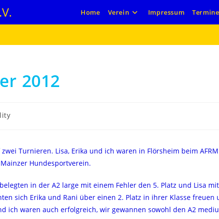
V.
Home
Verein
Impressum
Termin
er 2012
lity
 zwei Turnieren. Lisa, Erika und ich waren in Flörsheim beim AFR
 Mainzer Hundesportverein.
elegten in der A2 large mit einem Fehler den 5. Platz und Lisa mit 
en sich Erika und Rani über einen 2. Platz in ihrer Klasse freuen
 und ich waren auch erfolgreich, wir gewannen sowohl den A2 medi