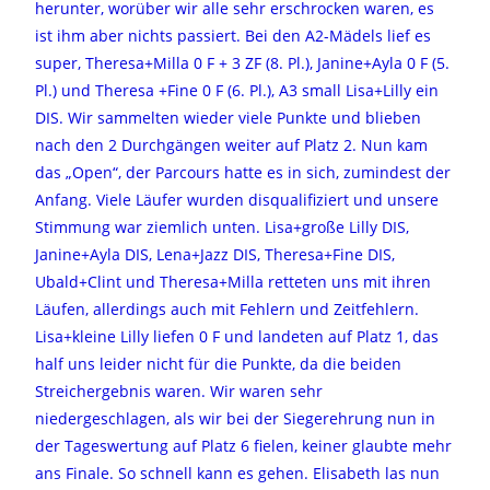
herunter, worüber wir alle sehr erschrocken waren, es
ist ihm aber nichts passiert. Bei den A2-Mädels lief es
super, Theresa+Milla 0 F + 3 ZF (8. Pl.), Janine+Ayla 0 F (5.
Pl.) und Theresa +Fine 0 F (6. Pl.), A3 small Lisa+Lilly ein
DIS. Wir sammelten wieder viele Punkte und blieben
nach den 2 Durchgängen weiter auf Platz 2. Nun kam
das „Open“, der Parcours hatte es in sich, zumindest der
Anfang. Viele Läufer wurden disqualifiziert und unsere
Stimmung war ziemlich unten. Lisa+große Lilly DIS,
Janine+Ayla DIS, Lena+Jazz DIS, Theresa+Fine DIS,
Ubald+Clint und Theresa+Milla retteten uns mit ihren
Läufen, allerdings auch mit Fehlern und Zeitfehlern.
Lisa+kleine Lilly liefen 0 F und landeten auf Platz 1, das
half uns leider nicht für die Punkte, da die beiden
Streichergebnis waren. Wir waren sehr
niedergeschlagen, als wir bei der Siegerehrung nun in
der Tageswertung auf Platz 6 fielen, keiner glaubte mehr
ans Finale. So schnell kann es gehen. Elisabeth las nun