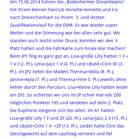
Am 15.06.2014 fuhren die „Bodenheimer Dreamteams“
mit ihrem kleinen Fanclub Annette+Annette und Ira
nach Dreieichenhain zu ihrem 3. und letzten
Qualifikationslauf für die DVM. Es war wieder super
Wetter und die Stimmung war bei allen sehr gut. Wir
standen auch leicht unter Druck, konnten wir den 3.
Platz halten und die Fahrkarte zum Finale klar machen?
Beim JP1 fing es ganz gut an, Lisa+große Lilly hatten 1 F +
1 V (12. Pl.), Lena+Jazz 1 V (4. Pl.) und Ubald+Clint 0F (3.
Pl.). Im JP2 liefen die Mädels Theresa+Milla (8. Pl.),
Janine+Ayla (7. Pl.) und Theresa+Fine 5. Pl.) jeweils ohne
Fehler durch den Parcours, Lisa+kleine Lilly hatten leider
ein DIS. So sicherten wir uns im JP schon mal von 200
möglichen Punkten 195 und landeten auf dem 2. Platz.
Die Euphorie steigerte sich bei allen. Im A1 hatten
Lisa+große Lilly 1 F und ZF (20. Pl.), Lena+Jazz 2 V (15. Pl.)
und Ubald+Clint 1 V +ZF (13. Pl.). Leider hatte Clint das
Gleichgewicht auf dem Laufsteg verloren und fiel