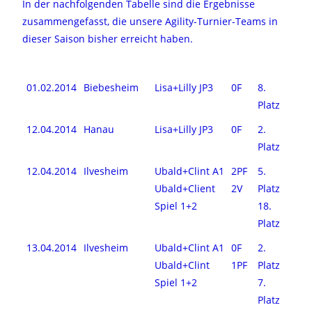
In der nachfolgenden Tabelle sind die Ergebnisse
zusammengefasst, die unsere Agility-Turnier-Teams in
dieser Saison bisher erreicht haben.
01.02.2014
Biebesheim
Lisa+Lilly JP3
0F
8.
Platz
12.04.2014
Hanau
Lisa+Lilly JP3
0F
2.
Platz
12.04.2014
Ilvesheim
Ubald+Clint A1
2PF
5.
Ubald+Client
2V
Platz
Spiel 1+2
18.
Platz
13.04.2014
Ilvesheim
Ubald+Clint A1
0F
2.
Ubald+Clint
1PF
Platz
Spiel 1+2
7.
Platz