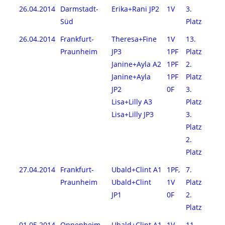
26.04.2014
Darmstadt-
Erika+Rani JP2
1V
3.
Süd
Platz
26.04.2014
Frankfurt-
Theresa+Fine
1V
13.
Praunheim
JP3
1PF
Platz
Janine+Ayla A2
1PF
2.
Janine+Ayla
1PF
Platz
JP2
0F
3.
Lisa+Lilly A3
Platz
Lisa+Lilly JP3
3.
Platz
2.
Platz
27.04.2014
Frankfurt-
Ubald+Clint A1
1PF,
7.
Praunheim
Ubald+Clint
1V
Platz
JP1
0F
2.
Platz
01.05.2014
Oppenheim
Ubald+Clint A1
1V
11.