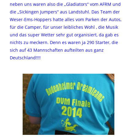
neben uns waren also die „Gladiators“ vom AFRM und
die „Sickingen Jumpers“ aus Landstuhl. Das Team der
Weser-Ems-Hoppers hatte alles vom Parken der Autos,
für die Camper, für unser leibliches Wohl , die Musik
und das super Wetter sehr gut organisiert, da gab es
nichts zu meckern. Denn es waren ja 290 Starter, die
sich auf 43 Mannschaften aufteilten aus ganz
Deutschland!!!!