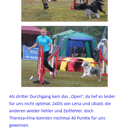
Als dritter Durchgang kam das „Open“, da lief es leider
für uns nicht optimal, 2xDIS von Lena und Ubald, die
anderen wieder Fehler und Zeitfehler, doch
Theresa+Fine konnten nochmal 40 Punkte für uns
gewinnen.