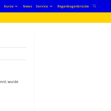
Website-
e
Kurse
News
Service
Regenbogenbrücke
Suche
umschalte
nnt, wurde