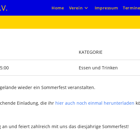
V.
Home
Verein
Impressum
Termin
KATEGORIE
15:00
Essen und Trinken
gelände wieder ein Sommerfest veranstalten.
rechende Einladung, die ihr
hier auch noch einmal herunterladen
kö
g an und feiert zahlreich mit uns das diesjährige Sommerfest!