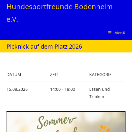
Zum
Hundesportfreunde Bodenheim
Inhalt
e.V.
springen
Menü
Picknick auf dem Platz 2026
DATUM
ZEIT
KATEGORIE
15.08.2026
14:00 - 18:00
Essen und
Trinken