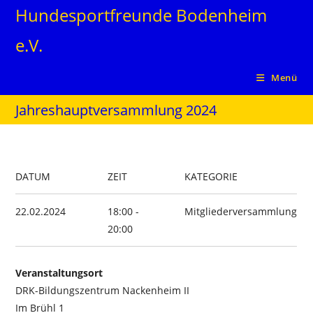
Zum
Hundesportfreunde Bodenheim
Inhalt
e.V.
springen
Menü
Jahreshauptversammlung 2024
DATUM
ZEIT
KATEGORIE
22.02.2024
18:00 -
Mitgliederversammlung
20:00
Veranstaltungsort
DRK-Bildungszentrum Nackenheim II
Im Brühl 1