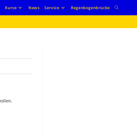
Website-
e
Kurse
News
Service
Regenbogenbrücke
Suche
umschalte
ollen.